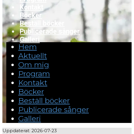
Kontakt
Böcker
Beställ böcker
Publicerade sånger
Galleri
Hem
Aktuellt
Om mig
Program
Kontakt
Böcker
Beställ böcker
Publicerade sånger
Galleri
Uppdaterat: 2026-07-23