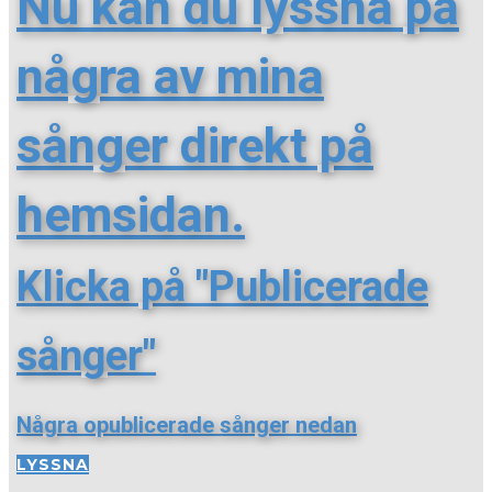
Nu kan du lyssna på
några av mina
sånger direkt på
hemsidan.
Klicka på "Publicerade
sånger"
Några opublicerade sånger nedan
LYSSNA