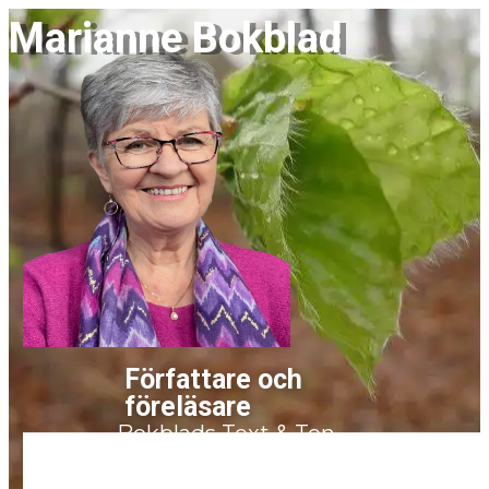
Marianne Bokblad
Författare och
fö​reläsare
Bokblads Text & Ton