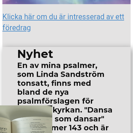
Klicka här om du är intresserad av et
t
föredrag
Nyhet
En av mina psalmer,
som Linda Sandström
tons​att, finns med
bland de nya
psalmförslagen för
Svenska kyrkan. "Dansa
med den som dansar"
har nummer 143 och är