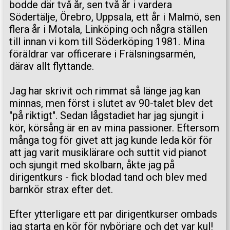
bodde där två år, sen två år i vardera
Södertälje, Örebro, Uppsala, ett år i Malmö, sen
flera år i Motala, Linköping och några ställen
till innan vi kom till Söderköping 1981. Mina
föräldrar var officerare i Frälsningsarmén,
därav allt flyttande.
Jag har skrivit och rimmat så länge jag kan
minnas, men först i slutet av 90-talet blev det
"på riktigt". Sedan lågstadiet har jag sjungit i
kör, körsång är en av mina passioner. Eftersom
många tog för givet att jag kunde leda kör för
att jag varit musiklärare och suttit vid pianot
och sjungit med skolbarn, åkte jag på
dirigentkurs - fick blodad tand och blev med
barnkör strax efter det.
Efter ytterligare ett par dirigentkurser ombads
jag starta en kör för nybörjare och det var kul!