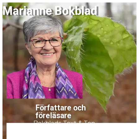
Marianne Bokblad
Författare och
fö​reläsare
Bokblads Text & Ton