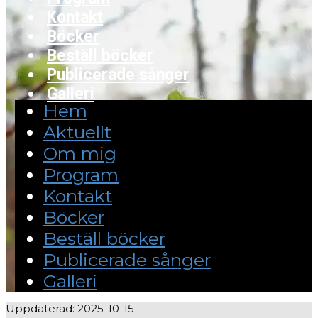
Kontakt
Böcker
Beställ böcker
Publicerade sånger
Galleri
Hem
Aktuellt
Om mig
Program
Kontakt
Böcker
Beställ böcker
Publicerade sånger
Galleri
Uppdaterad: 2025-10-15