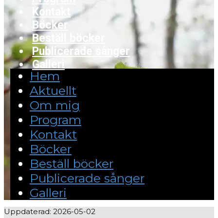
Kontakt
Böcker
Beställ böcker
Publicerade sånger
Galleri
Hem
Aktuellt
Om mig
Program
Kontakt
Böcker
Beställ böcker
Publicerade sånger
Galleri
Uppdaterad: 2026-05-02