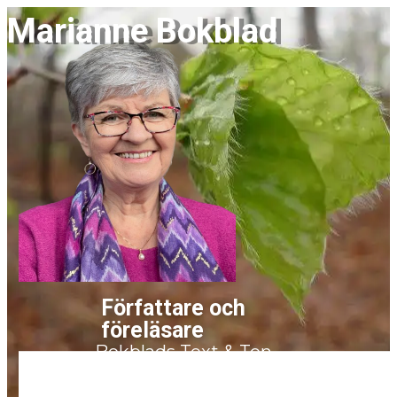
Marianne Bokblad
Författare och
fö​reläsare
Bokblads Text & Ton