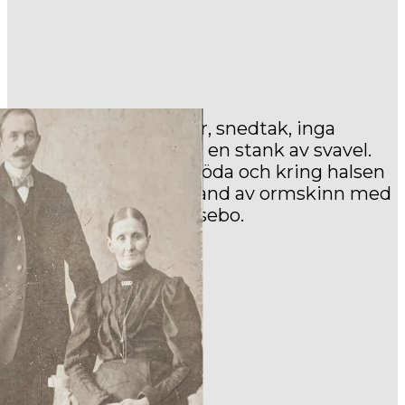
Stugan var 3 x 3 meter, snedtak, inga
fönster och alltid med en stank av svavel.
På golvet låg ben av döda och kring halsen
hade Traska ett halsband av ormskinn med
flisor från galgen i Halsebo.