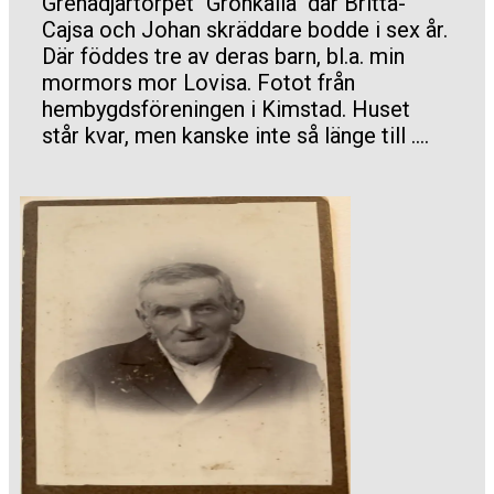
Grenadjärtorpet "Grönkälla" där Britta-
Cajsa och Johan skräddare bodde i sex år.
Där föddes tre av deras barn, bl.a. min
mormors mor Lovisa. Fotot från
hembygdsföreningen i Kimstad. Huset
står kvar, men kanske inte så länge till ....