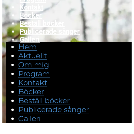
Kontakt
Böcker
Beställ böcker
Publicerade sånger
Galleri
Hem
Aktuellt
Om mig
Program
Kontakt
Böcker
Beställ böcker
Publicerade sånger
Galleri