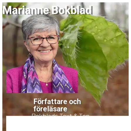
Marianne Bokblad
Författare och
fö​reläsare
Bokblads Text & Ton